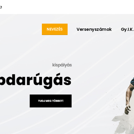
!
Versenyszámok
Gy.I.K.
NEVEZÉS