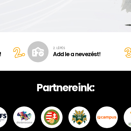
3
2.
2. LÉPÉS
!
Add le a nevezést!
Partnereink: