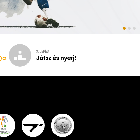
.
3. LÉPÉS
Játsz és nyerj!